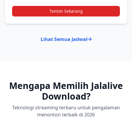
Tonton Sekarang
Lihat Semua Jadwal
Mengapa Memilih Jalalive
Download?
Teknologi streaming terbaru untuk pengalaman
menonton terbaik di 2026