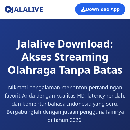
JALALIVE
Download App
Jalalive Download:
Akses Streaming
Olahraga Tanpa Batas
Nikmati pengalaman menonton pertandingan
favorit Anda dengan kualitas HD, latency rendah,
dan komentar bahasa Indonesia yang seru.
Bergabunglah dengan jutaan pengguna lainnya
di tahun 2026.