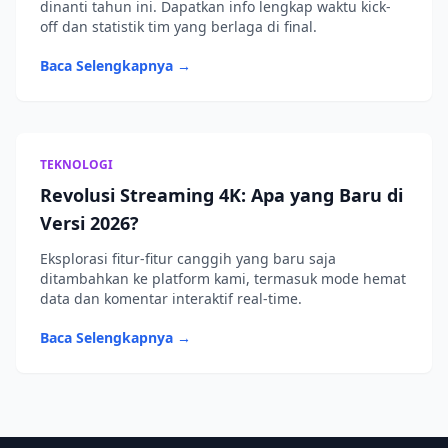
dinanti tahun ini. Dapatkan info lengkap waktu kick-
off dan statistik tim yang berlaga di final.
Baca Selengkapnya →
TEKNOLOGI
Revolusi Streaming 4K: Apa yang Baru di
Versi 2026?
Eksplorasi fitur-fitur canggih yang baru saja
ditambahkan ke platform kami, termasuk mode hemat
data dan komentar interaktif real-time.
Baca Selengkapnya →