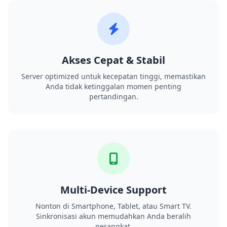
Akses Cepat & Stabil
Server optimized untuk kecepatan tinggi, memastikan
Anda tidak ketinggalan momen penting
pertandingan.
Multi-Device Support
Nonton di Smartphone, Tablet, atau Smart TV.
Sinkronisasi akun memudahkan Anda beralih
perangkat.