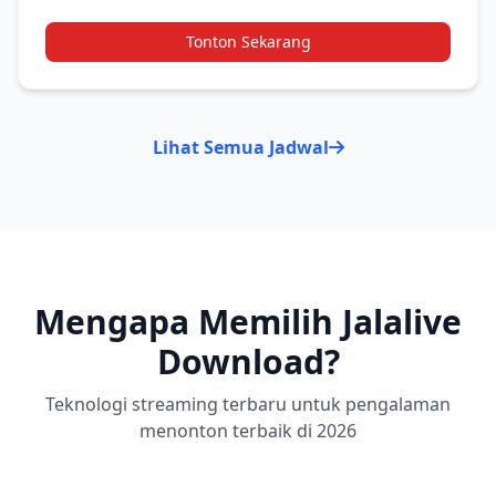
Tonton Sekarang
Lihat Semua Jadwal
Mengapa Memilih Jalalive
Download?
Teknologi streaming terbaru untuk pengalaman
menonton terbaik di 2026