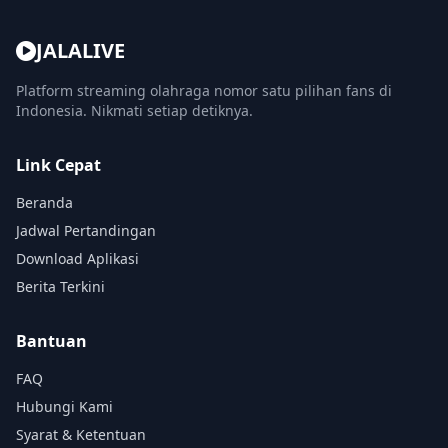
JALALIVE
Platform streaming olahraga nomor satu pilihan fans di
Indonesia. Nikmati setiap detiknya.
Link Cepat
Beranda
Jadwal Pertandingan
Download Aplikasi
Berita Terkini
Bantuan
FAQ
Hubungi Kami
Syarat & Ketentuan