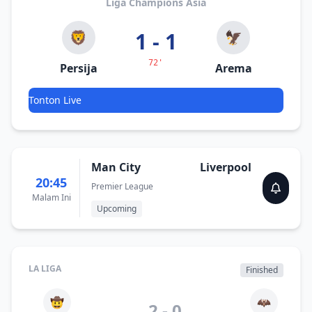
Liga Champions Asia
1 - 1
🦁
🦅
72'
Persija
Arema
Tonton Live
Man City
Liverpool
20:45
Premier League
Malam Ini
Upcoming
LA LIGA
Finished
🤠
🦇
2 - 0