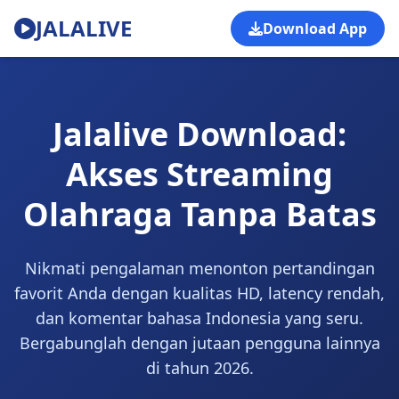
JALALIVE
Download App
Jalalive Download:
Akses Streaming
Olahraga Tanpa Batas
Nikmati pengalaman menonton pertandingan
favorit Anda dengan kualitas HD, latency rendah,
dan komentar bahasa Indonesia yang seru.
Bergabunglah dengan jutaan pengguna lainnya
di tahun 2026.