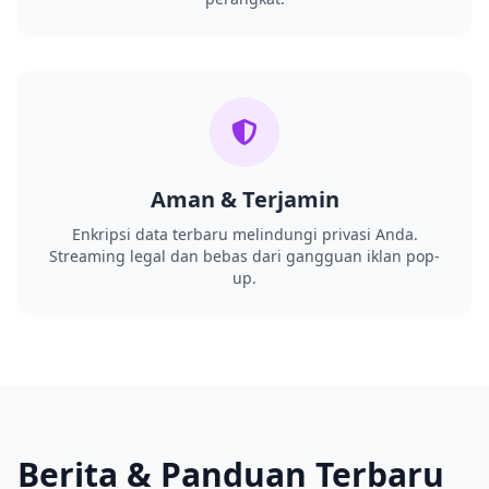
Aman & Terjamin
Enkripsi data terbaru melindungi privasi Anda.
Streaming legal dan bebas dari gangguan iklan pop-
up.
Berita & Panduan Terbaru