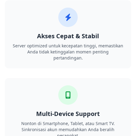
Akses Cepat & Stabil
Server optimized untuk kecepatan tinggi, memastikan
Anda tidak ketinggalan momen penting
pertandingan.
Multi-Device Support
Nonton di Smartphone, Tablet, atau Smart TV.
Sinkronisasi akun memudahkan Anda beralih
perangkat.