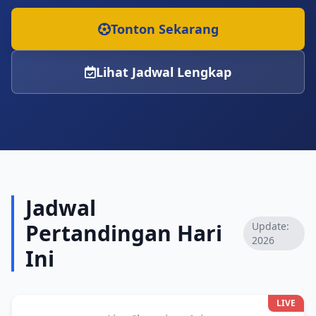
Tonton Sekarang
Lihat Jadwal Lengkap
Jadwal
Pertandingan Hari
Update:
2026
Ini
LIVE