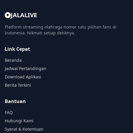
JALALIVE
Platform streaming olahraga nomor satu pilihan fans di
Indonesia. Nikmati setiap detiknya.
Link Cepat
Beranda
Jadwal Pertandingan
Download Aplikasi
Berita Terkini
Bantuan
FAQ
Hubungi Kami
Syarat & Ketentuan