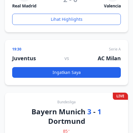
Real Madrid
Valencia
Lihat Highlights
19:30
Serie A
Juventus
AC Milan
vs
Ingatkan Saya
LIVE
Bundesliga
Bayern Munich
3
-
1
Dortmund
85'